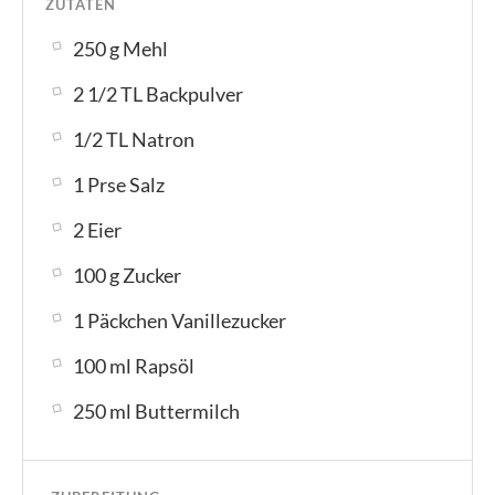
ZUTATEN
250 g Mehl
2 1/2 TL Backpulver
1/2 TL Natron
1 Prse Salz
2 Eier
100 g Zucker
1 Päckchen Vanillezucker
100 ml Rapsöl
250 ml Buttermilch