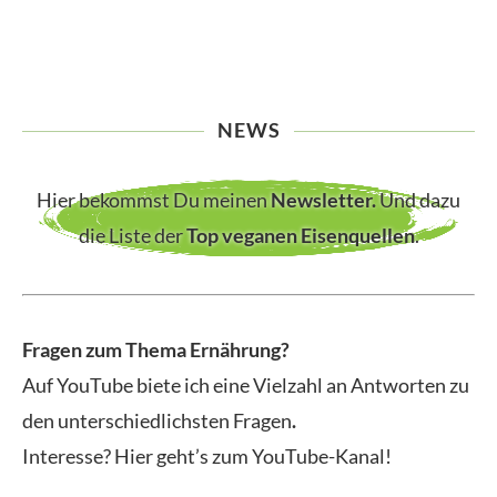
NEWS
Hier bekommst Du meinen
Newsletter
.
Und dazu
die Liste der
Top veganen Eisenquellen
.
Fragen zum Thema Ernährung?
Auf YouTube biete ich eine Vielzahl an Antworten zu
den unterschiedlichsten Fragen
.
Interesse? Hier geht’s zum YouTube-Kanal!