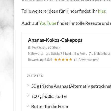
Tolle weitere Ideen für Kinder findet Ihr
hier
.
Auch auf
YouTube
findet Ihr tolle Rezepte un
Ananas-Kokos-Cakepops
Portionen:
20 Stück
Nährwerte
pro Stück:
76 kcal
5 g Fett
7 g Kohlenhyd
Bewertung
5.0
/5
(
1
Bewertungen )
ZUTATEN
50 g frische Ananas (Alternativ getrockne
100 g Süßkartoffel
Butter für die Form