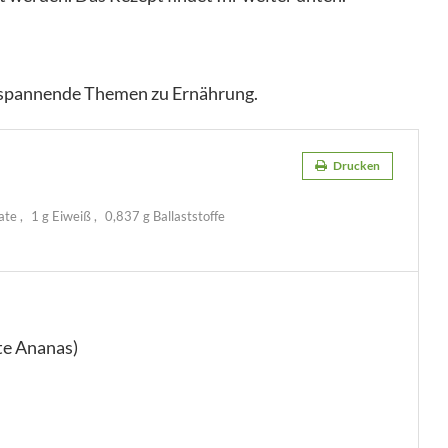
d spannende Themen zu Ernährung.
Drucken
rate
1 g Eiweiß
0,837 g Ballaststoffe
te Ananas)