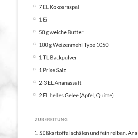
7 EL Kokosraspel
1 Ei
50 g weiche Butter
100 g Weizenmehl Type 1050
1 TL Backpulver
1 Prise Salz
2-3 EL Ananassaft
2 EL helles Gelee (Apfel, Quitte)
ZUBEREITUNG
Süßkartoffel schälen und fein reiben. An