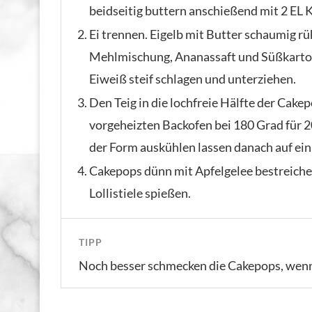
beidseitig buttern anschießend mit 2 EL 
Ei trennen. Eigelb mit Butter schaumig r
Mehlmischung, Ananassaft und Süßkartof
Eiweiß steif schlagen und unterziehen.
Den Teig in die lochfreie Hälfte der Cake
vorgeheizten Backofen bei 180 Grad für 
der Form auskühlen lassen danach auf ein
Cakepops dünn mit Apfelgelee bestreichen
Lollistiele spießen.
TIPP
Noch besser schmecken die Cakepops, wenn 