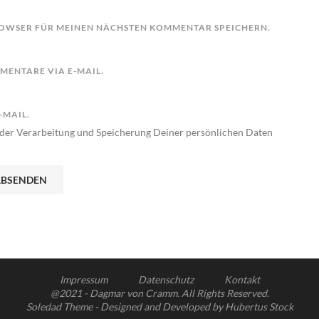
BROWSER FÜR MEINEN NÄCHSTEN KOMMENTAR SPEICHERN.
ENTARE VIA E-MAIL.
-MAIL.
der Verarbeitung und Speicherung Deiner persönlichen Daten
Impressum
Datenschutz
Kontakt
@2021 - Dagmar von Cramm. All Rights Reserved.
Soledad Theme - Designed and Developed by Hubertus Stock