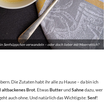
 ein Senfsüppchen verwandeln – oder doch lieber mit Meerrettich?
ubern. Die Zutaten habt ihr alle zu Hause – da bin ich
d
altbackenes
Brot
. Etwas
Butter
und
Sahne
dazu, wer
 geht auch ohne. Und natürlich das Wichtigste:
Senf
!