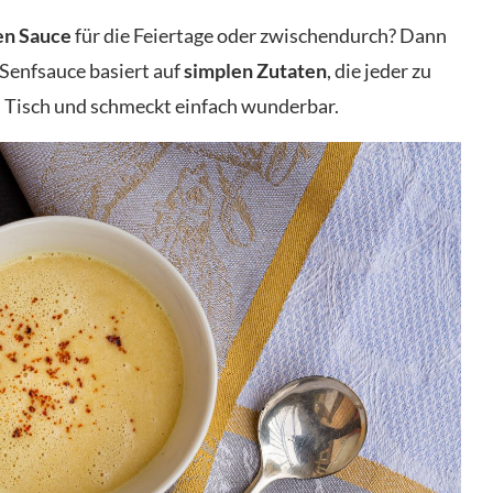
en
Sauce
für die Feiertage oder zwischendurch? Dann
e Senfsauce basiert auf
simplen
Zutaten
, die jeder zu
 Tisch und schmeckt einfach wunderbar.