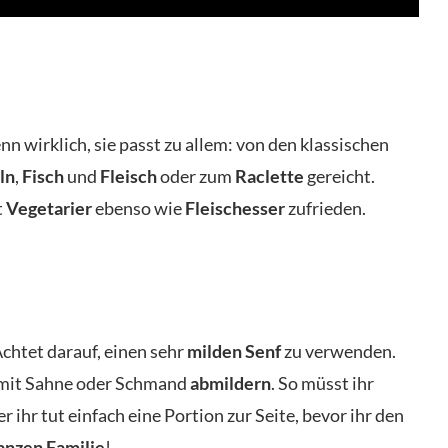
nn wirklich, sie passt zu allem: von den klassischen
ln
,
Fisch
und
Fleisch
oder zum
Raclette
gereicht.
t
Vegetarier
ebenso wie
Fleischesser
zufrieden.
chtet darauf, einen sehr
milden Senf
zu verwenden.
e mit Sahne oder Schmand
abmildern
. So müsst ihr
 ihr tut einfach eine Portion zur Seite, bevor ihr den
anzen
Familie
!