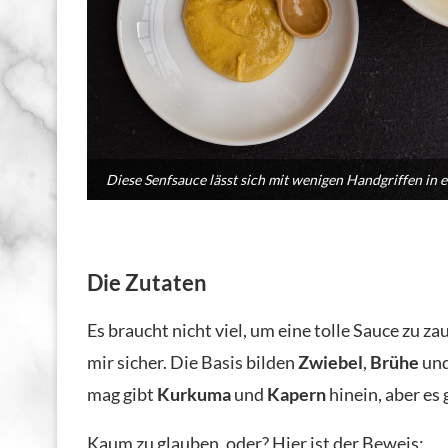
Diese Senfsauce lässt sich mit wenigen Handgriffen in
Die Zutaten
Es braucht nicht viel, um eine tolle Sauce zu za
mir sicher. Die Basis bilden
Zwiebel
,
Brühe
un
mag gibt
Kurkuma
und
Kapern
hinein, aber es
Kaum zu glauben, oder? Hier ist der Beweis: