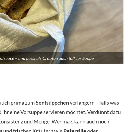
enfsauce – und passt als Crouton auch toll zur Suppe.
 auch prima zum
Senfsüppchen
verlängern – falls was
 ihr eine Vorsuppe servieren möchtet. Verdünnt dazu
 Konsistenz und Menge. Wer mag, kann auch noch
s
und frischen Kräutern wie
Petersilie
oder