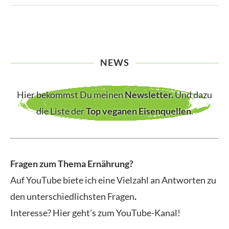
NEWS
Hier bekommst Du meinen
Newsletter
.
Und dazu
die Liste der
Top veganen Eisenquellen
.
Fragen zum Thema Ernährung?
Auf YouTube biete ich eine Vielzahl an Antworten zu
den unterschiedlichsten Fragen
.
Interesse? Hier geht’s zum YouTube-Kanal!