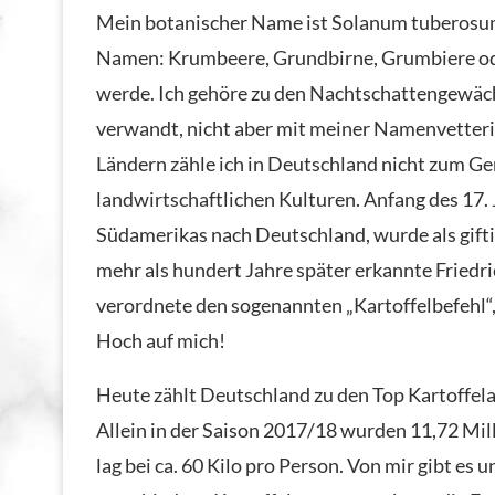
Mein botanischer Name ist Solanum tuberosum,
Namen: Krumbeere, Grundbirne, Grumbiere ode
werde. Ich gehöre zu den Nachtschattengewäc
verwandt, nicht aber mit meiner Namenvetterin
Ländern zähle ich in Deutschland nicht zum G
landwirtschaftlichen Kulturen. Anfang des 17
Südamerikas nach Deutschland, wurde als giftig
mehr als hundert Jahre später erkannte Fried
verordnete den sogenannten „Kartoffelbefehl“
Hoch auf mich!
Heute zählt Deutschland zu den Top Kartoffela
Allein in der Saison 2017/18 wurden 11,72 Mil
lag bei ca. 60 Kilo pro Person. Von mir gibt es