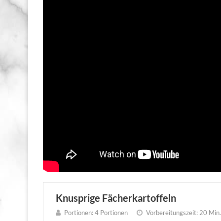
Knusprige Fächerkartoffeln
Portionen:
4 Portionen
Vorbereitungszeit:
20 Min