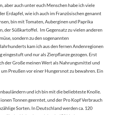
 aber auch unter euch Menschen habe ich viele
r Erdapfel, wie ich auch im Französischen genannt
hsen, bin mit Tomaten, Auberginen und Paprika
, der Süßkartoffel. Im Gegensatz zu vielen anderen
emüse, sondern zu den sogenannten
. Jahrhunderts kam ich aus den fernen Andenregionen
 eingestuft und nur als Zierpflanze gezogen. Erst
rich der Große meinen Wert als Nahrungsmittel und
, um Preußen vor einer Hungersnot zu bewahren. Ein
nbauländern und ich bin mit die beliebteste Knolle.
lionen Tonnen geerntet, und der Pro Kopf Verbrauch
 unzählige Sorten. In Deutschland werden ca. 120