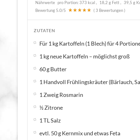
Nährwerte
pro Portion:
373 kcal
18,2 g Fett
39,5 g K
Bewertung
5.0
/5
(
3
Bewertungen )
ZUTATEN
Für 1 kg Kartoffeln (1 Blech) für 4 Portion
1 kg neue Kartoffeln – möglichst groß
60 g Butter
1 Handvoll Frühlingskräuter (Bärlauch, Sa
1 Zweig Rosmarin
½ Zitrone
1 TL Salz
evtl. 50 g Kernmix und etwas Feta