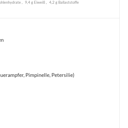
ohlenhydrate
9,4 g Eiweiß
4,2 g Ballaststoffe
en
uerampfer, Pimpinelle, Petersilie)