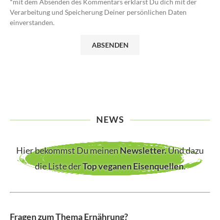
*mit dem Absenden des Kommentars erklärst Du dich mit der
Verarbeitung und Speicherung Deiner persönlichen Daten
einverstanden.
NEWS
Hier bekommst Du meinen
Newsletter
.
Und dazu
die Liste der
Top veganen Eisenquellen
.
Fragen zum Thema Ernährung?