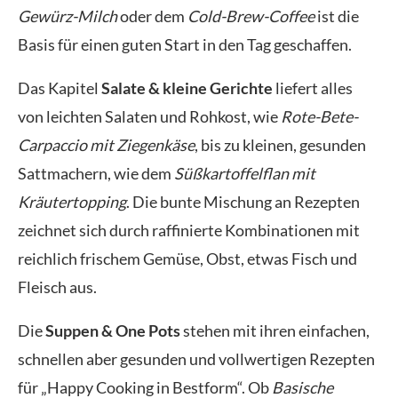
Gewürz-Milch
oder dem
Cold-Brew-Coffee
ist die
Basis für einen guten Start in den Tag geschaffen.
Das Kapitel
Salate & kleine Gerichte
liefert alles
von leichten Salaten und Rohkost, wie
Rote-Bete-
Carpaccio mit Ziegenkäse
, bis zu kleinen, gesunden
Sattmachern, wie dem
Süßkartoffelflan mit
Kräutertopping
. Die bunte Mischung an Rezepten
zeichnet sich durch raffinierte Kombinationen mit
reichlich frischem Gemüse, Obst, etwas Fisch und
Fleisch aus.
Die
Suppen & One Pots
stehen mit ihren einfachen,
schnellen aber gesunden und vollwertigen Rezepten
für „Happy Cooking in Bestform“. Ob
Basische