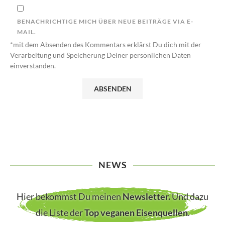
BENACHRICHTIGE MICH ÜBER NEUE BEITRÄGE VIA E-
MAIL.
*mit dem Absenden des Kommentars erklärst Du dich mit der
Verarbeitung und Speicherung Deiner persönlichen Daten
einverstanden.
NEWS
Hier bekommst Du meinen
Newsletter
.
Und dazu
die Liste der
Top veganen Eisenquellen
.