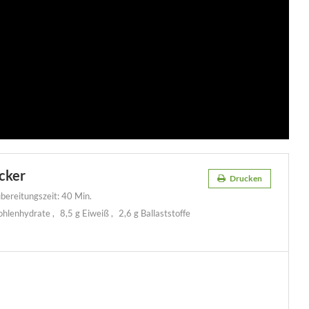
cker
Drucken
bereitungszeit:
40 Min.
ohlenhydrate
8,5 g Eiweiß
2,6 g Ballaststoffe