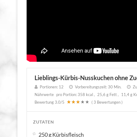
Lieblings-Kürbis-Nusskuchen ohne Zu
Portionen:
12
Vorbereitungszeit:
30 Min.
Zu
Nährwerte
pro Portion:
358 kcal
25,6 g Fett
11,4 g K
Bewertung
3.0
/5
(
3
Bewertungen )
ZUTATEN
250 g Kürbisfleisch