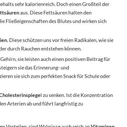
halts sehr kalorienreich. Doch einen Großteil der
ttsäuren
aus. Diese Fettsäuren halten den
die Fließeigenschaften des Blutes und wirken sich
ien
. Diese schützen uns vor freien Radikalen, wie sie
 oder durch Rauchen entstehen können.
Gehirn, sie leisten auch einen positiven Beitrag für
steigern sie das Erinnerung- und
eren sie sich zum perfekten Snack für Schule oder
Cholesterinspiege
l zu senken. Ist die Konzentration
den Arterien ab und führt langfristig zu
en Vorteilen, sind Walnüsse auch reich an
Vitaminen