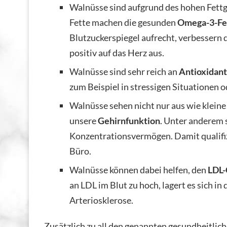
Walnüsse sind aufgrund des hohen Fettge
Fette machen die gesunden
Omega-3-Fe
Blutzuckerspiegel aufrecht, verbessern 
positiv auf das Herz aus.
Walnüsse sind sehr reich an
Antioxidant
zum Beispiel in stressigen Situationen
Walnüsse sehen nicht nur aus wie kleine 
unsere
Gehirnfunktion
. Unter anderem 
Konzentrationsvermögen. Damit qualifizi
Büro.
Walnüsse können dabei helfen, den
LDL-
an LDL im Blut zu hoch, lagert es sich in 
Arteriosklerose.
Zusätzlich zu all den genannten gesundheitlich