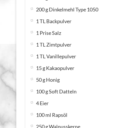
200 g Dinkelmehl Type 1050
1 TL Backpulver
1 Prise Salz
1 TL Zimtpulver
1 TL Vanillepulver
15 g Kakaopulver
50 g Honig
100 g Soft Datteln
4 Eier
100 ml Rapsöl
250 g Walnusskerne