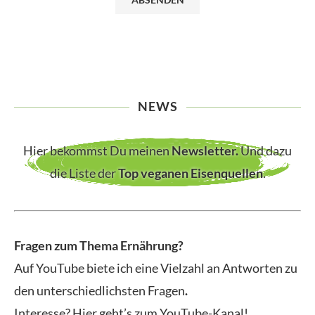
NEWS
Hier bekommst Du meinen
Newsletter
.
Und dazu
die Liste der
Top veganen Eisenquellen
.
Fragen zum Thema Ernährung?
Auf YouTube biete ich eine Vielzahl an Antworten zu
den unterschiedlichsten Fragen
.
Interesse? Hier geht’s zum YouTube-Kanal!