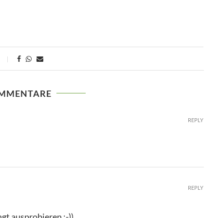
OMMENTARE
REPLY
REPLY
ngt ausprobieren :-))