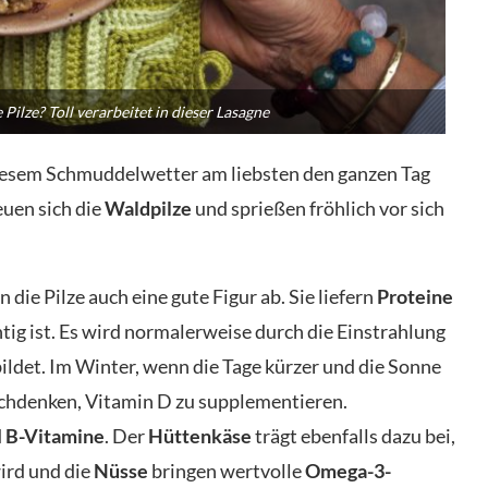
 Pilze? Toll verarbeitet in dieser Lasagne
diesem Schmuddelwetter am liebsten den ganzen Tag
euen sich die
Waldpilze
und sprießen fröhlich vor sich
die Pilze auch eine gute Figur ab. Sie liefern
Proteine
tig ist. Es wird normalerweise durch die Einstrahlung
ildet. Im Winter, wenn die Tage kürzer und die Sonne
hdenken, Vitamin D zu supplementieren.
d
B-Vitamine
. Der
Hüttenkäse
trägt ebenfalls dazu bei,
ird und die
Nüsse
bringen wertvolle
Omega-3-