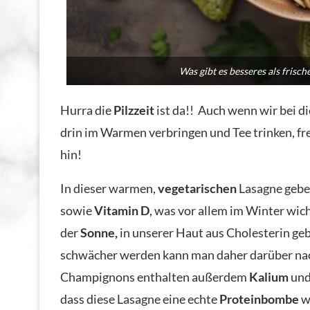
Was gibt es besseres als frische
Hurra die
Pilzzeit
ist da!! Auch wenn wir bei 
drin im Warmen verbringen und Tee trinken, fr
hin!
In dieser warmen,
vegetarischen
Lasagne geben 
sowie
Vitamin D
, was vor allem im Winter wich
der
Sonne,
in unserer Haut aus Cholesterin geb
schwächer werden kann man daher darüber nac
Champignons enthalten außerdem
Kalium
un
dass diese Lasagne eine echte
Proteinbombe
w