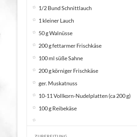
1/2 Bund Schnittlauch
1 kleiner Lauch
50 g Walnüsse
200 g fettarmer Frischkäse
100 ml süße Sahne
200 g körniger Frischkäse
ger. Muskatnuss
10-11 Vollkorn-Nudelplatten (ca 200 g)
100 g Reibekäse
ZUBEREITUNG