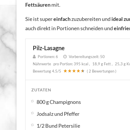
Fettsäuren
mit.
Sie ist super
einfach
zuzubereiten und
ideal z
auch direkt in Portionen schneiden und
einfrie
Pilz-Lasagne
Portionen:
6
Vorbereitungszeit:
50
Nährwerte
pro Portion:
395 kcal
18,9 g Fett
25,3 g K
Bewertung
4.5
/5
(
2
Bewertungen )
ZUTATEN
800 g Champignons
Jodsalz und Pfeffer
1/2 Bund Petersilie