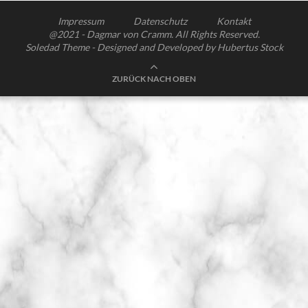
Impressum
Datenschutz
Kontakt
@2021 - Dagmar von Cramm. All Rights Reserved.
Soledad Theme - Designed and Developed by Hubertus Stock
ZURÜCK NACH OBEN