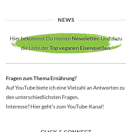
NEWS
Hier bekommst Du meinen
Newsletter
.
Und dazu
die Liste der
Top veganen Eisenquellen
.
Fragen zum Thema Ernährung?
Auf YouTube biete ich eine Vielzahl an Antworten zu
den unterschiedlichsten Fragen
.
Interesse? Hier geht’s zum YouTube-Kanal!