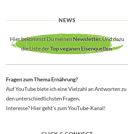
NEWS
Hier bekommst Du meinen
Newsletter
.
Und dazu
die Liste der
Top veganen Eisenquellen
.
Fragen zum Thema Ernährung?
Auf YouTube biete ich eine Vielzahl an Antworten zu
den unterschiedlichsten Fragen
.
Interesse? Hier geht’s zum YouTube-Kanal!