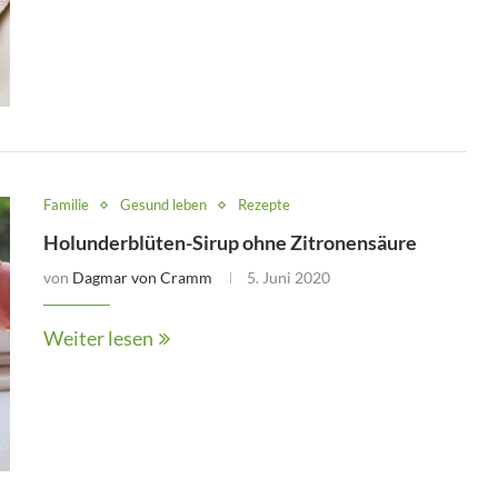
Familie
Gesund leben
Rezepte
Holunderblüten-Sirup ohne Zitronensäure
von
Dagmar von Cramm
5. Juni 2020
Weiter lesen