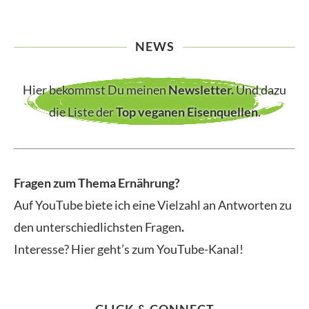
NEWS
Hier bekommst Du meinen
Newsletter
.
Und dazu
die Liste der
Top veganen Eisenquellen
.
Fragen zum Thema Ernährung?
Auf YouTube biete ich eine Vielzahl an Antworten zu
den unterschiedlichsten Fragen
.
Interesse? Hier geht’s zum YouTube-Kanal!