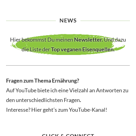
NEWS
Hier bekommst Du meinen
Newsletter
.
Und dazu
die Liste der
Top veganen Eisenquellen
.
Fragen zum Thema Ernährung?
Auf YouTube biete ich eine Vielzahl an Antworten zu
den unterschiedlichsten Fragen
.
Interesse? Hier geht’s zum YouTube-Kanal!