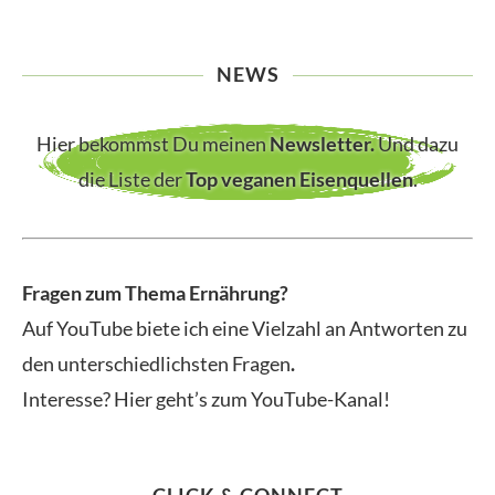
NEWS
Hier bekommst Du meinen
Newsletter
.
Und dazu
die Liste der
Top veganen Eisenquellen
.
Fragen zum Thema Ernährung?
Auf YouTube biete ich eine Vielzahl an Antworten zu
den unterschiedlichsten Fragen
.
Interesse? Hier geht’s zum YouTube-Kanal!