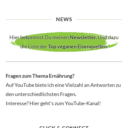
NEWS
Hier bekommst Du meinen
Newsletter
.
Und dazu
die Liste der
Top veganen Eisenquellen
.
Fragen zum Thema Ernährung?
Auf YouTube biete ich eine Vielzahl an Antworten zu
den unterschiedlichsten Fragen
.
Interesse? Hier geht’s zum YouTube-Kanal!