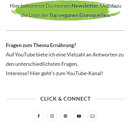
Hier bekommst Du meinen
Newsletter
.
Und dazu
die Liste der
Top veganen Eisenquellen
.
Fragen zum Thema Ernährung?
Auf YouTube biete ich eine Vielzahl an Antworten zu
den unterschiedlichsten Fragen
.
Interesse? Hier geht’s zum YouTube-Kanal!
CLICK & CONNECT