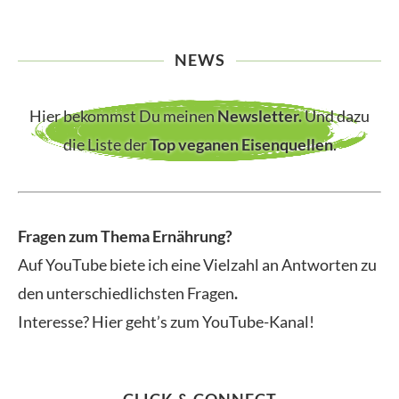
NEWS
Hier bekommst Du meinen
Newsletter
.
Und dazu
die Liste der
Top veganen Eisenquellen
.
Fragen zum Thema Ernährung?
Auf YouTube biete ich eine Vielzahl an Antworten zu
den unterschiedlichsten Fragen
.
Interesse? Hier geht’s zum YouTube-Kanal!