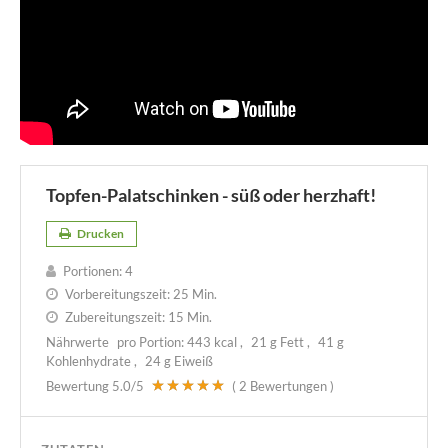
Topfen-Palatschinken - süß oder herzhaft!
Drucken
Portionen:
4
Vorbereitungszeit:
25 Min.
Zubereitungszeit:
15 Min.
Nährwerte
pro Portion:
443 kcal
21 g Fett
41 g
Kohlenhydrate
24 g Eiweiß
Bewertung
5.0
/5
(
2
Bewertungen )