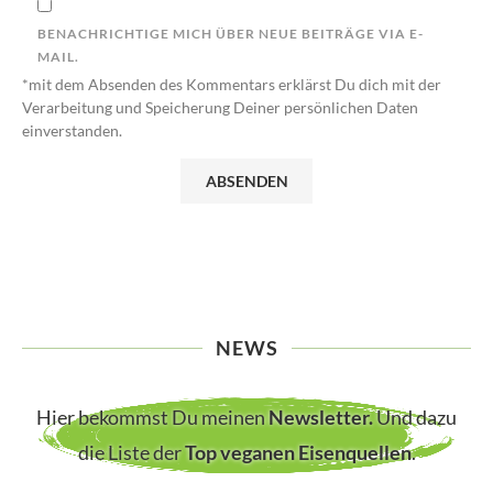
BENACHRICHTIGE MICH ÜBER NEUE BEITRÄGE VIA E-
MAIL.
*mit dem Absenden des Kommentars erklärst Du dich mit der
Verarbeitung und Speicherung Deiner persönlichen Daten
einverstanden.
NEWS
Hier bekommst Du meinen
Newsletter
.
Und dazu
die Liste der
Top veganen Eisenquellen
.