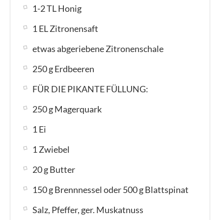
1-2 TL Honig
1 EL Zitronensaft
etwas abgeriebene Zitronenschale
250 g Erdbeeren
FÜR DIE PIKANTE FÜLLUNG:
250 g Magerquark
1 Ei
1 Zwiebel
20 g Butter
150 g Brennnessel oder 500 g Blattspinat
Salz, Pfeffer, ger. Muskatnuss