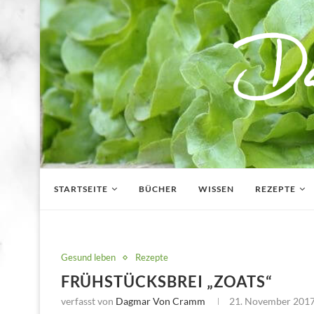
STARTSEITE
BÜCHER
WISSEN
REZEPTE
Gesund leben
Rezepte
FRÜHSTÜCKSBREI „ZOATS“
verfasst von
Dagmar Von Cramm
21. November 201