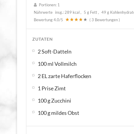
Portionen:
1
Nährwerte
insg.:
289 kcal
5 g Fett
49 g Kohlenhydra
Bewertung
4.0
/5
(
3
Bewertungen )
ZUTATEN
2 Soft-Datteln
100 ml Vollmilch
2 EL zarte Haferflocken
1 Prise Zimt
100 g Zucchini
100 g mildes Obst