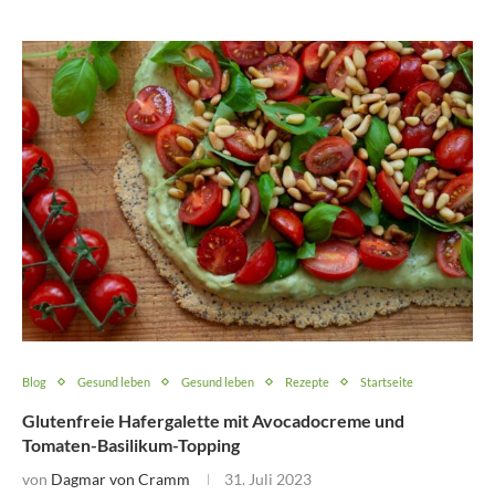
Blog
Gesund leben
Gesund leben
Rezepte
Startseite
Glutenfreie Hafergalette mit Avocadocreme und
Tomaten-Basilikum-Topping
von
Dagmar von Cramm
31. Juli 2023