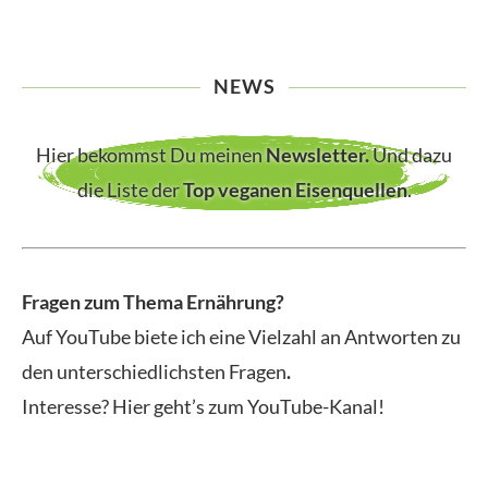
NEWS
Hier bekommst Du meinen
Newsletter
.
Und dazu
die Liste der
Top veganen Eisenquellen
.
Fragen zum Thema Ernährung?
Auf YouTube biete ich eine Vielzahl an Antworten zu
den unterschiedlichsten Fragen
.
Interesse? Hier geht’s zum YouTube-Kanal!