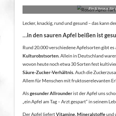
Ein Schmaus für
Lecker, knackig, rund und gesund – das kann de
…in den sauren Apfel beißen ist ges
Rund 20.000 verschiedene Apfelsorten gibt es 
Kulturobstsorten
. Allein in Deutschland ware
wovon heute noch etwa 30 Sorten fest kultivier
Säure-Zucker-Verhältnis
. Auch die Zuckerzu
Allem für Menschen mit fruktoserelevanten Erk
Als
gesunder Allrounder
ist der Apfel uns sc
„ein Apfel am Tag – Arzt gespart“ in seinem L
Der Apfel liefert
Vitamine, Mineralstoffe
und 