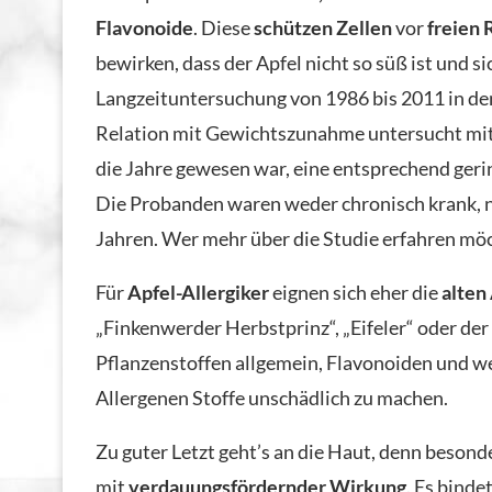
Flavonoide
. Diese
schützen Zellen
vor
freien 
bewirken, dass der Apfel nicht so süß ist und s
Langzeituntersuchung von 1986 bis 2011 in d
Relation mit Gewichtszunahme untersucht mit 
die Jahre gewesen war, eine entsprechend ge
Die Probanden waren weder chronisch krank, no
Jahren. Wer mehr über die Studie erfahren möc
Für
Apfel-Allergiker
eignen sich eher die
alten
„Finkenwerder Herbstprinz“, „Eifeler“ oder der
Pflanzenstoffen allgemein, Flavonoiden und wei
Allergenen Stoffe unschädlich zu machen.
Zu guter Letzt geht’s an die Haut, denn besonder
mit
verdauungsfördernder Wirkung
. Es bind