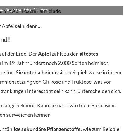
 die Augen und den Gaumen
r Apfel sein, denn…
und!
auf der Erde. Der
Apfel
zählt zu den
ältestes
n im 19. Jahrhundert noch 2.000 Sorten heimisch,
t sind. Sie
unterscheiden
sich beispielsweise in ihrem
sammensetzung von Glukose und Fruktose, was vor
rankungen interessant sein kann, unterscheiden sich.
hon lange bekannt. Kaum jemand wird dem Sprichwort
eben ausweichen können.
unzählige
sekundäre Pflanzenstoffe
, wie zum Beispiel