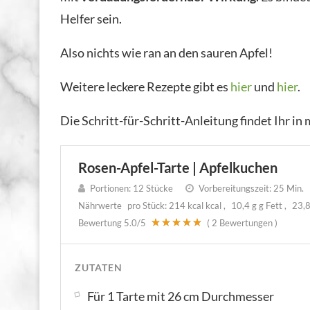
Helfer sein.
Also nichts wie ran an den sauren Apfel!
Weitere leckere Rezepte gibt es
hier
und
hier
.
Die Schritt-für-Schritt-Anleitung findet Ihr i
Rosen-Apfel-Tarte | Apfelkuchen
Portionen:
12 Stücke
Vorbereitungszeit:
25 Min.
Nährwerte
pro Stück:
214 kcal kcal
10,4 g g Fett
23,8
Bewertung
5.0
/5
(
2
Bewertungen )
ZUTATEN
Für 1 Tarte mit 26 cm Durchmesser