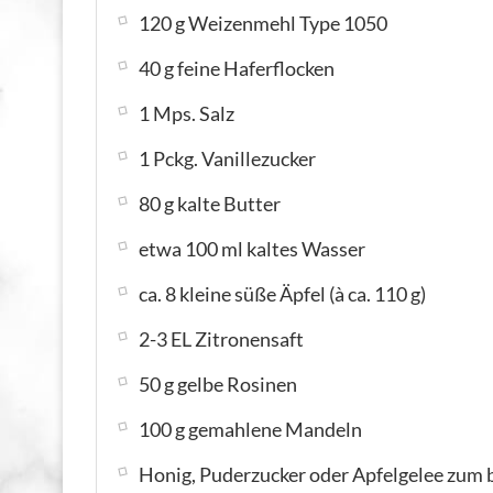
120 g Weizenmehl Type 1050
40 g feine Haferflocken
1 Mps. Salz
1 Pckg. Vanillezucker
80 g kalte Butter
etwa 100 ml kaltes Wasser
ca. 8 kleine süße Äpfel (à ca. 110 g)
2-3 EL Zitronensaft
50 g gelbe Rosinen
100 g gemahlene Mandeln
Honig, Puderzucker oder Apfelgelee zum 