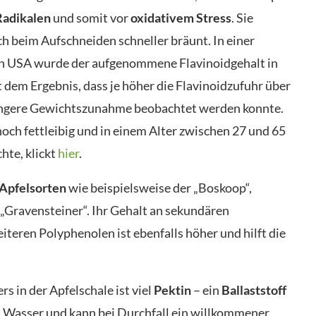
Radikalen
und somit vor
oxidativem Stress
. Sie
ich beim Aufschneiden schneller bräunt. In einer
en USA wurde der aufgenommene Flavinoidgehalt in
dem Ergebnis, dass je höher die Flavinoidzufuhr über
ringere Gewichtszunahme beobachtet werden konnte.
ch fettleibig und in einem Alter zwischen 27 und 65
hte, klickt
hier
.
 Apfelsorten
wie beispielsweise der „Boskoop“,
 „Gravensteiner“. Ihr Gehalt an sekundären
teren Polyphenolen ist ebenfalls höher und hilft die
s in der Apfelschale ist viel
Pektin
– ein
Ballaststoff
et Wasser und kann bei Durchfall ein willkommener