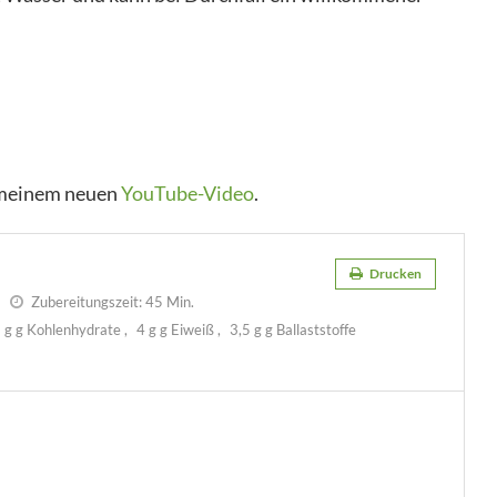
n meinem neuen
YouTube-Video
.
Drucken
Zubereitungszeit:
45 Min.
 g g Kohlenhydrate
4 g g Eiweiß
3,5 g g Ballaststoffe