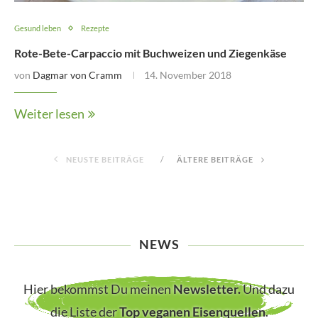
Gesund leben
Rezepte
Rote-Bete-Carpaccio mit Buchweizen und Ziegenkäse
von
Dagmar von Cramm
14. November 2018
Weiter lesen
NEUSTE BEITRÄGE
ÄLTERE BEITRÄGE
NEWS
Hier bekommst Du meinen
Newsletter
.
Und dazu
die Liste der
Top veganen Eisenquellen
.