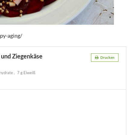
py-aging/
 und Ziegenkäse
Drucken
nhydrate
7 g Eiweiß