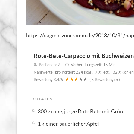
https://dagmarvoncramm.de/2018/10/31/hap
Rote-Bete-Carpaccio mit Buchweizen
Portionen:
2
Vorbereitungszeit:
15 Min.
Nährwerte
pro Portion:
224 kcal
7 g Fett
32 g Kohle
Bewertung
3.4
/5
(
5
Bewertungen )
ZUTATEN
300 g rohe, junge Rote Bete mit Grün
1 kleiner, säuerlicher Apfel