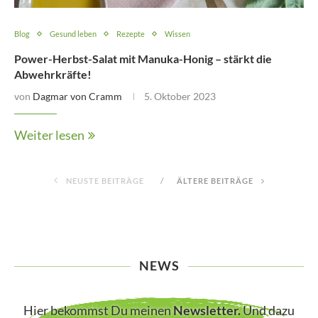
Blog
Gesund leben
Rezepte
Wissen
Power-Herbst-Salat mit Manuka-Honig – stärkt die
Abwehrkräfte!
von
Dagmar von Cramm
5. Oktober 2023
Weiter lesen
NEUSTE BEITRÄGE
ÄLTERE BEITRÄGE
NEWS
Hier bekommst Du meinen
Newsletter
.
Und dazu