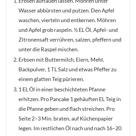
Erbsen auftauen lassen. Möhren unter
Wasser abbürsten und putzen. Den Apfel
waschen, vierteln und entkernen. Möhren
und Apfel grob raspeln. ½ EL Öl, Apfel- und
Zitronensaft verrühren, salzen, pfeffern und
unter die Raspel mischen.
Erbsen mit Buttermilch, Eiern, Mehl,
Backpulver, 1 TL Salz und etwas Pfeffer zu
einem glatten Teig pürieren.
1 EL Öl in einer beschichteten Pfanne
erhitzen. Pro Pancake 1 gehäuften EL Teig in
die Pfanne geben und flach streichen. Pro
Seite 2–3 Min. braten, auf Küchenpapier
legen. Im restlichen Öl nach und nach 16–20