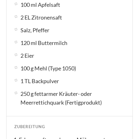
100 ml Apfelsaft
2 EL Zitronensaft
Salz, Pfeffer
120 ml Buttermilch
2 Eier
100 g Mehl (Type 1050)
1 TL Backpulver
250 g fettarmer Kräuter- oder
Meerrettichquark (Fertigprodukt)
ZUBEREITUNG