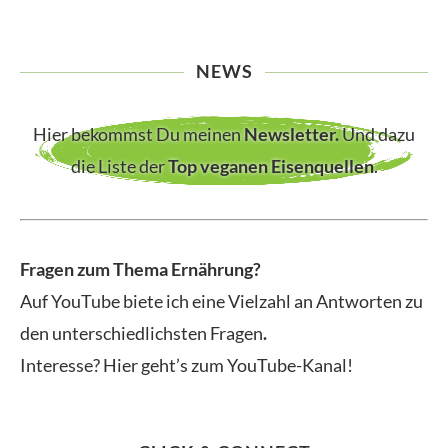
NEWS
Hier bekommst Du meinen
Newsletter
.
Und dazu
die Liste der
Top veganen Eisenquellen
.
Fragen zum Thema Ernährung?
Auf YouTube biete ich eine Vielzahl an Antworten zu
den unterschiedlichsten Fragen
.
Interesse? Hier geht’s zum YouTube-Kanal!