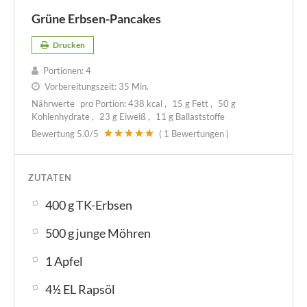
Grüne Erbsen-Pancakes
Drucken
Portionen:
4
Vorbereitungszeit:
35 Min.
Nährwerte
pro Portion:
438 kcal
15 g Fett
50 g
Kohlenhydrate
23 g Eiweiß
11 g Ballaststoffe
Bewertung
5.0
/5
(
1
Bewertungen )
ZUTATEN
400 g TK-Erbsen
500 g junge Möhren
1 Apfel
4½ EL Rapsöl