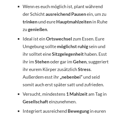
Wenn es euch möglich ist, plant während
der Schicht
ausreichend Pausen
ein, um zu
trinken
und eure
Hauptmahlzeiten
in Ruhe
zu
genießen
.
Ideal ist ein
Ortswechsel
zum Essen. Eure
Umgebung sollte
möglichst ruhig
sein und
ihr solltet eine
Sitzgelegenheit
haben. Esst
ihr im
Stehen
oder gar im
Gehen
, suggeriert
ihr eurem Körper zusätzlich
Stress
.
Außerdem esst ihr
„nebenbei“
und seid
somit auch erst später satt und zufrieden.
Versucht, mindestens
1 Mahlzeit
am Tag in
Gesellschaft
einzunehmen.
Integriert ausreichend
Bewegung
in euren