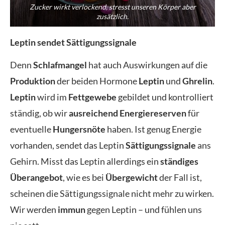
Zucker wirkt verlockend, stresst unseren Körper aber
zusätzlich.
Leptin sendet Sättigungssignale
Denn
Schlafmangel
hat auch Auswirkungen auf die
Produktion
der beiden Hormone
Leptin
und
Ghrelin
.
Leptin
wird im
Fettgewebe
gebildet und kontrolliert
ständig, ob wir
ausreichend Energiereserven
für
eventuelle
Hungersnöte
haben. Ist genug Energie
vorhanden, sendet das Leptin
Sättigungssignale
ans
Gehirn. Misst das Leptin allerdings ein
ständiges
Überangebot
, wie es bei
Übergewicht
der Fall ist,
scheinen die Sättigungssignale nicht mehr zu wirken.
Wir werden
immun
gegen Leptin – und fühlen uns