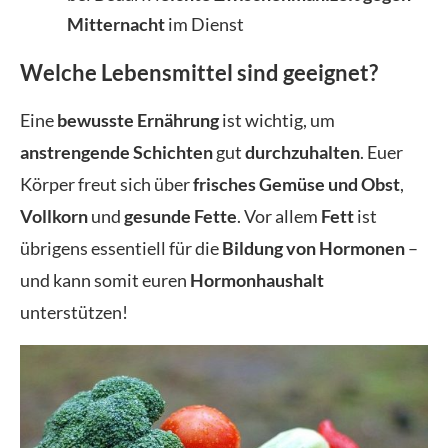
Mitternacht
im Dienst
Welche Lebensmittel sind geeignet?
Eine
bewusste Ernährung
ist wichtig, um
anstrengende Schichten
gut
durchzuhalten
. Euer
Körper freut sich über
frisches Gemüse und Obst
,
Vollkorn
und
gesunde Fette
. Vor allem
Fett
ist
übrigens essentiell für die
Bildung von Hormonen
–
und kann somit euren
Hormonhaushalt
unterstützen!