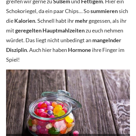
greifen wir gerne zu
Süßem
und
Fettigem
. Hier ein
Schokoriegel, da ein paar Chips… So
summieren
sich
die
Kalorien
. Schnell habt ihr
mehr
gegessen, als ihr
mit
geregelten Hauptmahlzeiten
zu euch nehmen
würdet. Das liegt nicht unbedingt an
mangelnder
Disziplin
. Auch hier haben
Hormone
ihre Finger im
Spiel!