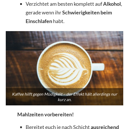
Verzichtet am besten komplett auf
Alkohol
,
gerade wenn ihr
Schwierigkeiten beim
Einschlafen
habt.
Kaffee hilft gegen Müdigkeit – der Effekt hält allerdings nur
kurz an.
Mahlzeiten vorbereiten!
Bereitet euch je nach Schicht
ausreichend