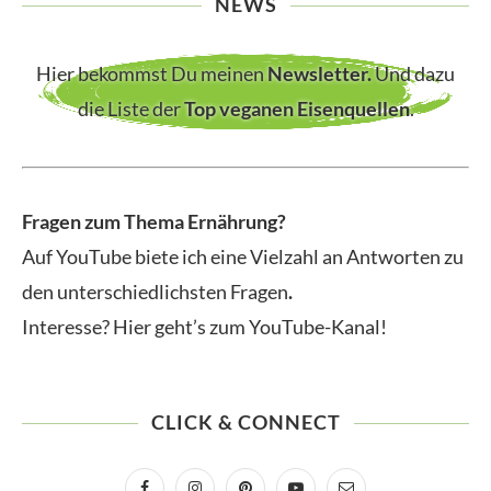
NEWS
Hier bekommst Du meinen
Newsletter
.
Und dazu
die Liste der
Top veganen Eisenquellen
.
Fragen zum Thema Ernährung?
Auf YouTube biete ich eine Vielzahl an Antworten zu
den unterschiedlichsten Fragen
.
Interesse? Hier geht’s zum YouTube-Kanal!
CLICK & CONNECT