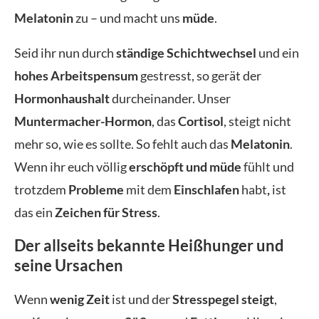
Melatonin
zu – und macht uns
müde
.
Seid ihr nun durch
ständige Schichtwechsel
und ein
hohes Arbeitspensum
gestresst, so gerät der
Hormonhaushalt
durcheinander. Unser
Muntermacher-Hormon
, das
Cortisol
, steigt nicht
mehr so, wie es sollte. So fehlt auch das
Melatonin
.
Wenn ihr euch völlig
erschöpft und müde
fühlt und
trotzdem
Probleme
mit dem
Einschlafen
habt
,
ist
das ein
Zeichen für Stress
.
Der allseits bekannte Heißhunger und
seine Ursachen
Wenn
wenig Zeit
ist und der
Stresspegel steigt
,