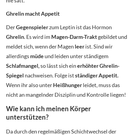
nie satt.
Ghrelin macht Appetit
Der
Gegenspieler
zum Leptin ist das Hormon
Ghrelin
. Es wird im
Magen-Darm-Trakt
gebildet und
meldet sich, wenn der Magen
leer
ist. Sind wir
allerdings
müde
und leiden unter ständigem
Schlafmangel,
so lässt sich ein
erhöhter Ghrelin-
Spiegel
nachweisen. Folge ist
ständiger Appetit.
Wenn ihr also unter
Heißhunger
leidet, muss das
nicht an mangelnder Disziplin und Kontrolle liegen!
Wie kann ich meinen Körper
unterstützen?
Da durch den regelmäßigen Schichtwechsel der