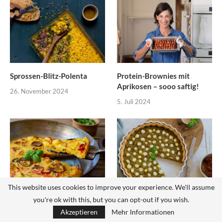
Sprossen-Blitz-Polenta
Protein-Brownies mit
Aprikosen – sooo saftig!
26. November 2024
5. Juli 2024
This website uses cookies to improve your experience. We'll assume
Vegane Tortilla mit
Vegane Spargelquiche – so
you're ok with this, but you can opt-out if you wish.
Sommergemüse
einfach, so würzig!
Akzeptieren
Mehr Informationen
20. Juni 2024
29. Mai 2024