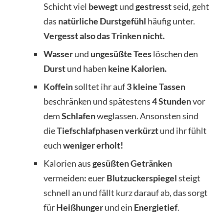
Schicht viel
bewegt
und
gestresst
seid, geht
das
natürliche Durstgefühl
häufig unter.
Vergesst also das Trinken nicht.
Wasser
und
ungesüßte Tees
löschen den
Durst
und haben
keine Kalorien.
Koffein
solltet ihr auf
3 kleine Tassen
beschränken und spätestens
4 Stunden
vor
dem
Schlafen
weglassen. Ansonsten sind
die
Tiefschlafphasen verkürzt
und ihr fühlt
euch
weniger erholt!
Kalorien aus
gesüßten Getränken
vermeiden
:
euer
Blutzuckerspiegel
steigt
schnell an und fällt kurz darauf ab, das sorgt
für
Heißhunger
und ein
Energietief
.