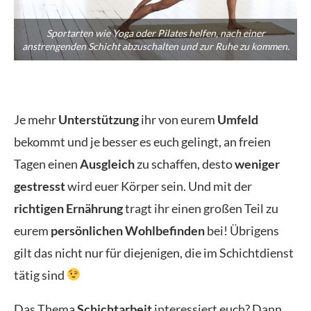
Sportarten wie Yoga oder Pilates helfen, nach einer
anstrengenden Schicht abzuschalten und zur Ruhe zu kommen.
Je mehr
Unterstützung
ihr von eurem
Umfeld
bekommt und je besser es euch gelingt, an freien
Tagen einen
Ausgleich
zu schaffen, desto
weniger
gestresst
wird euer Körper sein. Und mit der
richtigen Ernährung
tragt ihr einen großen Teil zu
eurem
persönlichen Wohlbefinden
bei! Übrigens
gilt das nicht nur für diejenigen, die im Schichtdienst
tätig sind
Das Thema
Schichtarbeit
interessiert euch? Dann