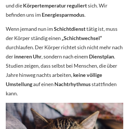
und die
Körpertemperatur reguliert
sich. Wir
befinden uns im
Energiesparmodus
.
Wenn jemand nun im
Schichtdienst
tätig ist, muss
der Körper ständig einen
„Schichtwechsel“
durchlaufen. Der Körper richtet sich nicht mehr nach
der
inneren Uhr
, sondern nach einem
Dienstplan
.
Studien zeigen, dass selbst bei Menschen, die über
Jahre hinweg nachts arbeiten,
keine völlige
Umstellung
auf einen
Nachtrhythmus
stattfinden
kann.