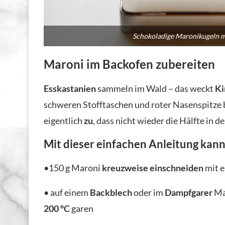
Schokoladige Maronikugeln 
Maroni im Backofen zubereiten
Esskastanien
sammeln im Wald – das weckt
Ki
schweren Stofftaschen und roter Nasenspitze 
eigentlich
zu
, dass nicht wieder die Hälfte in 
Mit dieser
einfachen Anleitung
kann 
•150 g Maroni
kreuzweise einschneiden
mit 
• auf einem
Backblech
oder im
Dampfgarer
Ma
200 °C
garen