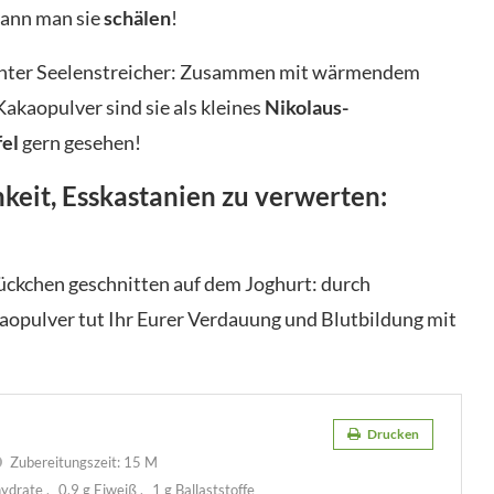
kann man sie
schälen
!
 echter Seelenstreicher: Zusammen mit wärmendem
kaopulver sind sie als kleines
Nikolaus-
fel
gern gesehen!
keit, Esskastanien zu verwerten:
tückchen geschnitten auf dem Joghurt: durch
aopulver tut Ihr Eurer Verdauung und Blutbildung mit
Drucken
Zubereitungszeit:
15 M
hydrate
0,9 g Eiweiß
1 g Ballaststoffe