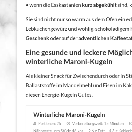
• wenn die Esskastanien
kurz abgekühlt
sind, 
Sie sind nicht nur so warm aus dem Ofen ein
Lebkuchengewürz und wohlig-schokoladigem Ka
Geschenk
oder auf der
adventlichen Kaffeeta
Eine gesunde und leckere Möglich
winterliche Maroni-Kugeln
Als kleiner Snack für Zwischendurch oder in S
Ballaststoffe im Mandelmehl und Eisen im Kak
diesen Energie-Kugeln Gutes.
Winterliche Maroni-Kugeln
Portionen:
25
Vorbereitungszeit:
15 Minuten
Nährwerte
pro Stück:
46 kcal
2,6 g Fett
4,3 g Kohlen