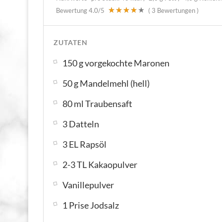
Bewertung
4.0
/5
(
3
Bewertungen )
ZUTATEN
150 g vorgekochte Maronen
50 g Mandelmehl (hell)
80 ml Traubensaft
3 Datteln
3 EL Rapsöl
2-3 TL Kakaopulver
Vanillepulver
1 Prise Jodsalz