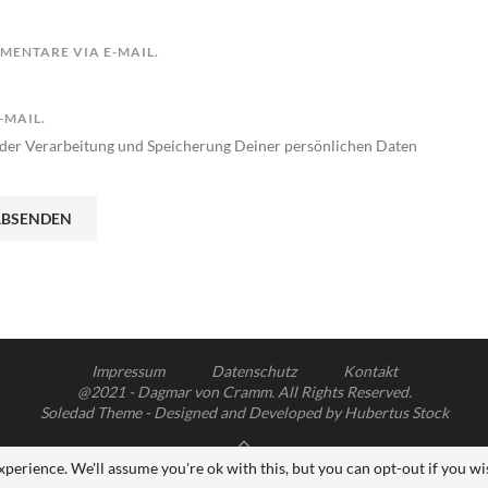
ENTARE VIA E-MAIL.
-MAIL.
der Verarbeitung und Speicherung Deiner persönlichen Daten
Impressum
Datenschutz
Kontakt
@2021 - Dagmar von Cramm. All Rights Reserved.
Soledad Theme - Designed and Developed by Hubertus Stock
ZURÜCK NACH OBEN
perience. We'll assume you're ok with this, but you can opt-out if you wi