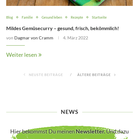
Blog
Familie
Gesund leben
Rezepte
Startseite
Mildes Gemüsecurry – gesund, frisch, bekömmlich!
von
Dagmar von Cramm
4. März 2022
Weiter lesen
NEUSTE BEITRÄGE
ÄLTERE BEITRÄGE
NEWS
Hier bekommst Du meinen
Newsletter
.
Und dazu