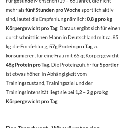
Für
gesunde
Menschen (19 – 65 Jahre), die nicht
mehr als
fünf Stunden pro Woche
sportlich aktiv
sind, lautet die Empfehlung nämlich:
0,8 g pro kg
Körpergewicht pro Tag
. Daraus ergibt sich für einen
durchschnittlichen Mann in Deutschland mit ca. 85
kg die Empfehlung,
57g Protein pro Tag
zu
konsumieren, für eine Frau mit 65kg Körpergewicht
48g Protein pro Tag
. Die Proteinzufuhr für
Sportler
ist etwas höher. In Abhängigkeit vom
Trainingszustand, Trainingsziel und der
Trainingsintensität liegt sie bei
1,2 – 2 g pro kg
Körpergewicht pro Tag
.