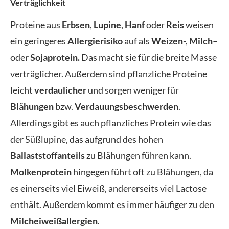
Verträglichkeit
Proteine aus
Erbsen
,
Lupine
,
Hanf
oder
Reis
weisen
ein geringeres
Allergierisiko
auf als
Weizen
-,
Milch
–
oder
Sojaprotein.
Das macht sie für die breite Masse
verträglicher. Außerdem sind pflanzliche Proteine
leicht
verdaulicher
und sorgen weniger für
Blähungen
bzw.
Verdauungsbeschwerden
.
Allerdings gibt es auch pflanzliches Protein wie das
der Süßlupine, das aufgrund des hohen
Ballaststoffanteils
zu Blähungen führen kann.
Molkenprotein
hingegen führt oft zu Blähungen, da
es einerseits viel Eiweiß, andererseits viel Lactose
enthält. Außerdem kommt es immer häufiger zu den
Milcheiweißallergien
.