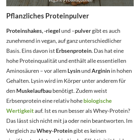
Pflanzliches Proteinpulver
Proteinshakes, -riegel
und –
pulver
gibt es auch
zunehmend in vegan, auf ganz unterschiedlicher
Basis. Eins davon ist
Erbsenprotein
. Das hat eine
hohe Proteinqualität und enthält alle essentiellen
Aminosäuren – vor allem
Lysin
und
Arginin
in hohen
Gehalten. Lysin wird im Körper unter anderem für
den
Muskelaufbau
benötigt. Zudem weist
Erbsenprotein eine relativ hohe
biologische
Wertigkeit
auf. Ist es nun besser als Whey-Protein?
Das lässt sich nicht mit ja oder nein beantworten. Im
Vergleich zu
Whey-Protein
gibt es keinen