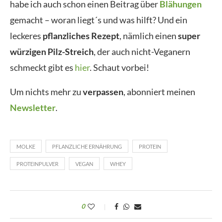
habe ich auch schon einen Beitrag über
Blähungen
gemacht – woran liegt´s und was hilft? Und ein
leckeres
pflanzliches Rezept
, nämlich einen
super
würzigen Pilz-Streich
, der auch nicht-Veganern
schmeckt gibt es
hier
. Schaut vorbei!
Um nichts mehr zu
verpassen
, abonniert meinen
Newsletter
.
MOLKE
PFLANZLICHE ERNÄHRUNG
PROTEIN
PROTEINPULVER
VEGAN
WHEY
0