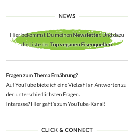
NEWS
Hier bekommst Du meinen
Newsletter
.
Und dazu
die Liste der
Top veganen Eisenquellen
.
Fragen zum Thema Ernährung?
Auf YouTube biete ich eine Vielzahl an Antworten zu
den unterschiedlichsten Fragen
.
Interesse? Hier geht’s zum YouTube-Kanal!
CLICK & CONNECT