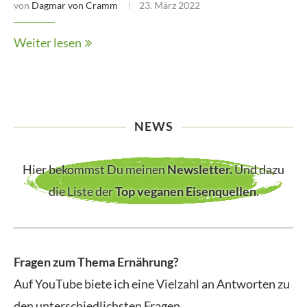
von
Dagmar von Cramm
23. März 2022
Weiter lesen
NEWS
Hier bekommst Du meinen
Newsletter
.
Und dazu
die Liste der
Top veganen Eisenquellen
.
Fragen zum Thema Ernährung?
Auf YouTube biete ich eine Vielzahl an Antworten zu
den unterschiedlichsten Fragen
.