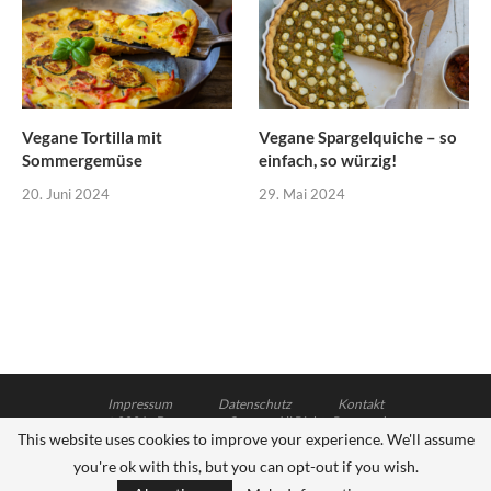
Vegane Tortilla mit
Vegane Spargelquiche – so
Sommergemüse
einfach, so würzig!
20. Juni 2024
29. Mai 2024
Impressum
Datenschutz
Kontakt
@2021 - Dagmar von Cramm. All Rights Reserved.
This website uses cookies to improve your experience. We'll assume
Soledad Theme - Designed and Developed by Hubertus Stock
you're ok with this, but you can opt-out if you wish.
ZURÜCK NACH OBEN