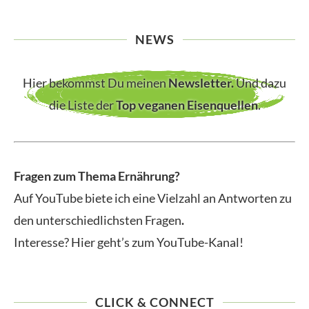
NEWS
Hier bekommst Du meinen
Newsletter
.
Und dazu
die Liste der
Top veganen Eisenquellen
.
Fragen zum Thema Ernährung?
Auf YouTube biete ich eine Vielzahl an Antworten zu
den unterschiedlichsten Fragen
.
Interesse? Hier geht’s zum YouTube-Kanal!
CLICK & CONNECT