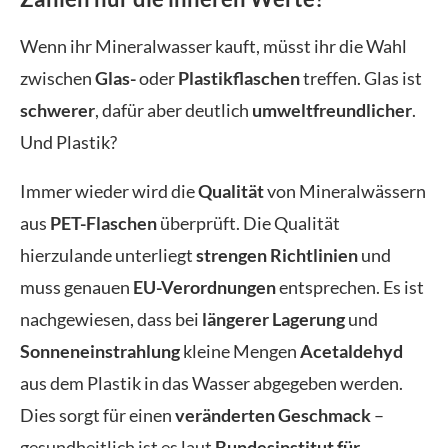
Wenn ihr Mineralwasser kauft, müsst ihr die Wahl
zwischen
Glas-
oder
Plastikflaschen
treffen. Glas ist
schwerer
, dafür aber deutlich
umweltfreundlicher
.
Und Plastik?
Immer wieder wird die
Qualität
von Mineralwässern
aus
PET-Flaschen
überprüft. Die Qualität
hierzulande unterliegt
strengen Richtlinien
und
muss genauen
EU-Verordnungen
entsprechen. Es ist
nachgewiesen, dass bei
längerer Lagerung
und
Sonneneinstrahlung
kleine Mengen
Acetaldehyd
aus dem Plastik in das Wasser abgegeben werden.
Dies sorgt für einen
veränderten Geschmack
–
gesundheitlich ist es laut
Bundesinstitut für