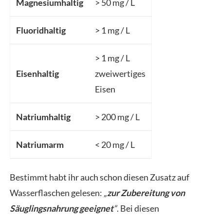
Magnesiumhaltig
> 50 mg / L
Fluoridhaltig
> 1 mg / L
> 1 mg / L
Eisenhaltig
zweiwertiges
Eisen
Natriumhaltig
> 200 mg / L
Natriumarm
< 20 mg / L
Bestimmt habt ihr auch schon diesen Zusatz auf
Wasserflaschen gelesen:
„
zur Zubereitung von
Säuglingsnahrung geeignet
“
. Bei diesen