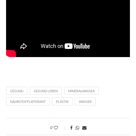
GESUND
GESUND LEBEN
MINERALWASSER
NÄHRSTOFFLIEFERANT
PLASTIK
WASSER
0