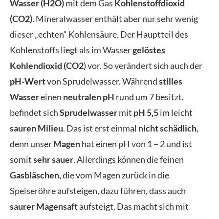
Wasser (H2O)
mit dem Gas
Kohlenstoffdioxid
(CO2)
. Mineralwasser enthält aber nur sehr wenig
dieser „echten“ Kohlensäure. Der Hauptteil des
Kohlenstoffs liegt als im Wasser
gelöstes
Kohlendioxid (CO2
) vor. So verändert sich auch der
pH-Wert
von Sprudelwasser. Während
stilles
Wasser
einen
neutralen pH
rund um 7 besitzt,
befindet sich
Sprudelwasser
mit
pH 5,5
im leicht
sauren Milieu
. Das ist erst einmal
nicht schädlich
,
denn unser
Magen
hat einen pH von 1 – 2 und ist
somit
sehr sauer
. Allerdings können die feinen
Gasbläschen,
die vom Magen zurück in die
Speiseröhre aufsteigen, dazu führen, dass auch
saurer Magensaft
aufsteigt. Das macht sich mit