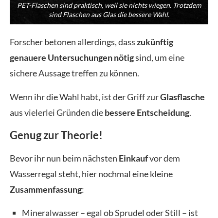
PET-Flaschen sind praktisch, weil sie nichts wiegen. Trotzdem
sind Flaschen aus Glas die bessere Wahl.
Forscher betonen allerdings, dass
zukünftig
genauere Untersuchungen nötig
sind, um eine
sichere Aussage treffen zu können.
Wenn ihr die Wahl habt, ist der Griff zur
Glasflasche
aus vielerlei Gründen die
bessere Entscheidung
.
Genug zur Theorie!
Bevor ihr nun beim nächsten
Einkauf
vor dem
Wasserregal steht, hier nochmal eine kleine
Zusammenfassung
:
Mineralwasser – egal ob Sprudel oder Still – ist