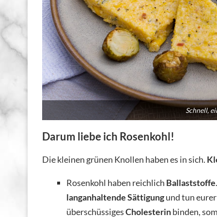
Schnell, e
Darum liebe ich Rosenkohl!
Die kleinen grünen Knollen haben es in sich.
Kl
Rosenkohl haben reichlich
Ballaststoffe
langanhaltende Sättigung
und tun eure
überschüssiges
Cholesterin
binden, som