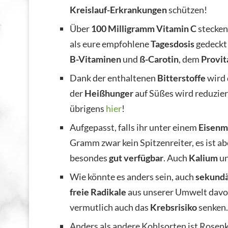
Kreislauf-Erkrankungen
schützen!
Über
100 Milligramm Vitamin C
stecken
als eure empfohlene
Tagesdosis
gedeckt
B-Vitaminen
und
ß-Carotin
, dem
Provit
Dank der enthaltenen
Bitterstoffe
wird 
der
Heißhunger
auf Süßes wird reduzie
übrigens
hier
!
Aufgepasst, falls ihr unter einem
Eisenm
Gramm zwar kein Spitzenreiter, es ist ab
besondes
gut verfügbar
. Auch
Kalium
u
Wie könnte es anders sein, auch
sekundä
freie Radikale
aus unserer Umwelt davon
vermutlich auch das
Krebsrisiko
senken.
Anders als andere Kohlsorten ist Rosen