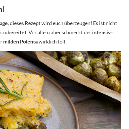
hl
lage
, dieses Rezept wird euch überzeugen! Es ist nicht
h zubereitet
. Vor allem aber schmeckt der
intensiv-
er
milden Polenta
wirklich toll.