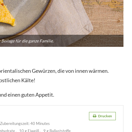
e Beilage für die ganze Familie.
orientalischen Gewürzen, die von innen wärmen.
bstlichen Kälte!
nd einen guten Appetit.
Drucken
Zubereitungszeit:
40 Minutes
enhydrate
10 g Eiweiß
9 g Ballaststoffe