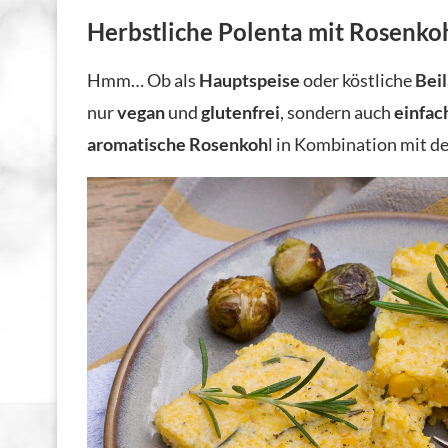
Herbstliche Polenta mit Rosenko
Hmm… Ob als
Hauptspeise
oder köstliche
Bei
nur
vegan
und
glutenfrei
, sondern auch
einfac
aromatische Rosenkoh
l in Kombination mit d