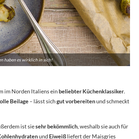
n haben es wirklich in sich!
em im Norden Italiens ein
beliebter Küchenklassiker
.
olle Beilage
– lässt sich
gut vorbereiten
und schmeckt
ußerdem ist sie
sehr bekömmlich
, weshalb sie auch für
Kohlenhydraten
und
Eiweiß
liefert der Maisgries