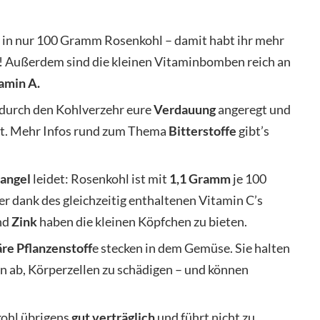
 in nur 100 Gramm Rosenkohl – damit habt ihr mehr
! Außerdem sind die kleinen Vitaminbomben reich an
amin A.
durch den Kohlverzehr eure
Verdauung
angeregt und
rt. Mehr Infos rund zum Thema
Bitterstoffe
gibt’s
angel
leidet: Rosenkohl ist mit
1,1 Gramm
je 100
er dank des gleichzeitig enthaltenen Vitamin C’s
nd
Zink
haben die kleinen Köpfchen zu bieten.
re Pflanzenstoff
e stecken in dem Gemüse. Sie halten
 ab, Körperzellen zu schädigen – und können
kohl übrigens
gut verträglich
und führt nicht zu