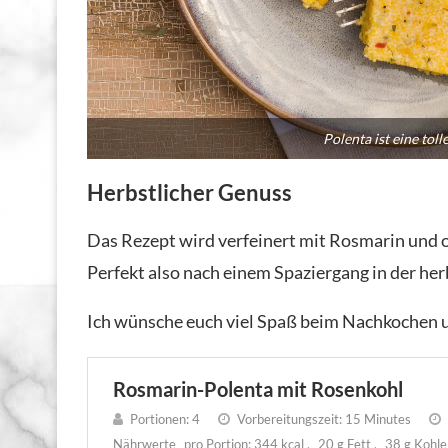
Polenta ist eine toll
Herbstlicher Genuss
Das Rezept wird verfeinert mit Rosmarin und 
Perfekt also nach einem Spaziergang in der her
Ich wünsche euch viel Spaß beim Nachkochen u
Rosmarin-Polenta mit Rosenkohl
Portionen:
4
Vorbereitungszeit:
15 Minutes
Nährwerte
pro Portion:
344 kcal
20 g Fett
38 g Kohl