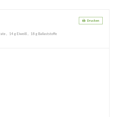
Drucken
rate
14 g Eiweiß
18 g Ballaststoffe