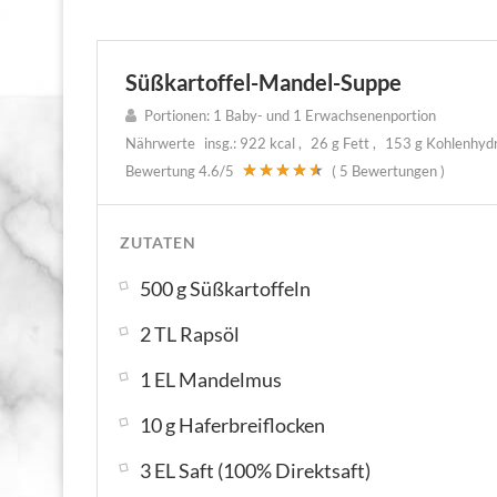
Süßkartoffel-Mandel-Suppe
Portionen:
1 Baby- und 1 Erwachsenenportion
Nährwerte
insg.:
922 kcal
26 g Fett
153 g Kohlenhyd
Bewertung
4.6
/5
(
5
Bewertungen )
ZUTATEN
500 g Süßkartoffeln
2 TL Rapsöl
1 EL Mandelmus
10 g Haferbreiflocken
3 EL Saft (100% Direktsaft)