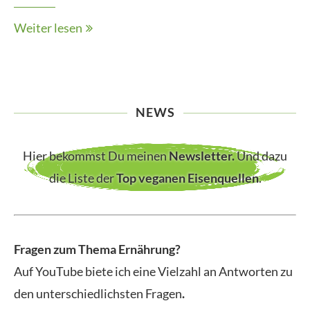
Weiter lesen
NEWS
Hier bekommst Du meinen
Newsletter
.
Und dazu
die Liste der
Top veganen Eisenquellen
.
Fragen zum Thema Ernährung?
Auf YouTube biete ich eine Vielzahl an Antworten zu
den unterschiedlichsten Fragen
.