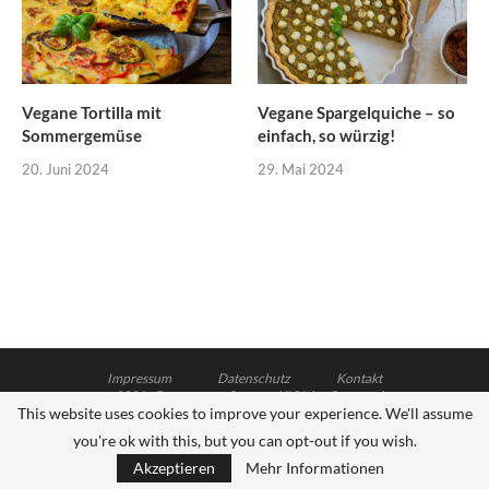
Vegane Tortilla mit
Vegane Spargelquiche – so
Sommergemüse
einfach, so würzig!
20. Juni 2024
29. Mai 2024
Impressum
Datenschutz
Kontakt
@2021 - Dagmar von Cramm. All Rights Reserved.
This website uses cookies to improve your experience. We'll assume
Soledad Theme - Designed and Developed by Hubertus Stock
you're ok with this, but you can opt-out if you wish.
ZURÜCK NACH OBEN
Akzeptieren
Mehr Informationen