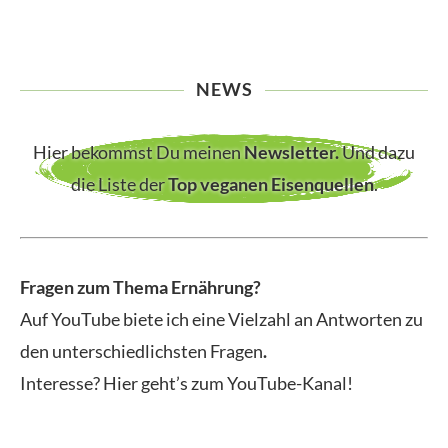
NEWS
Hier bekommst Du meinen
Newsletter
.
Und dazu
die Liste der
Top veganen Eisenquellen
.
Fragen zum Thema Ernährung?
Auf YouTube biete ich eine Vielzahl an Antworten zu
den unterschiedlichsten Fragen
.
Interesse? Hier geht’s zum YouTube-Kanal!