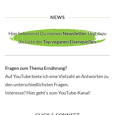
NEWS
Hier bekommst Du meinen
Newsletter
.
Und dazu
die Liste der
Top veganen Eisenquellen
.
Fragen zum Thema Ernährung?
Auf YouTube biete ich eine Vielzahl an Antworten zu
den unterschiedlichsten Fragen
.
Interesse? Hier geht’s zum YouTube-Kanal!