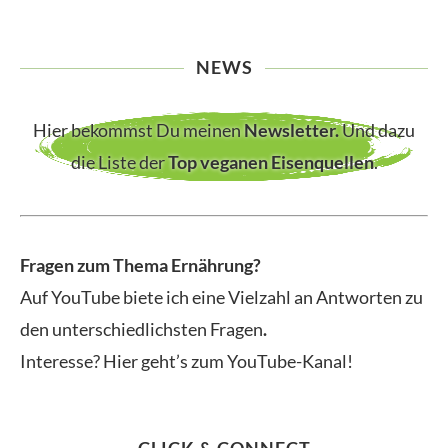
NEWS
Hier bekommst Du meinen
Newsletter
.
Und dazu
die Liste der
Top veganen Eisenquellen
.
Fragen zum Thema Ernährung?
Auf YouTube biete ich eine Vielzahl an Antworten zu
den unterschiedlichsten Fragen
.
Interesse? Hier geht’s zum YouTube-Kanal!