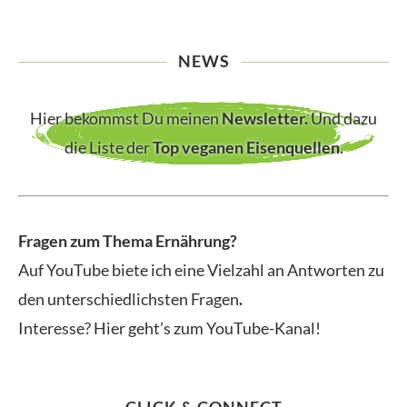
NEWS
Hier bekommst Du meinen
Newsletter
.
Und dazu
die Liste der
Top veganen Eisenquellen
.
Fragen zum Thema Ernährung?
Auf YouTube biete ich eine Vielzahl an Antworten zu
den unterschiedlichsten Fragen
.
Interesse? Hier geht’s zum YouTube-Kanal!