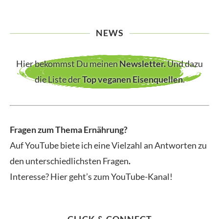
NEWS
Hier bekommst Du meinen
Newsletter
.
Und dazu
die Liste der
Top veganen Eisenquellen
.
Fragen zum Thema Ernährung?
Auf YouTube biete ich eine Vielzahl an Antworten zu
den unterschiedlichsten Fragen
.
Interesse? Hier geht’s zum YouTube-Kanal!