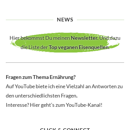
NEWS
Hier bekommst Du meinen
Newsletter
.
Und dazu
die Liste der
Top veganen Eisenquellen
.
Fragen zum Thema Ernährung?
Auf YouTube biete ich eine Vielzahl an Antworten zu
den unterschiedlichsten Fragen
.
Interesse? Hier geht’s zum YouTube-Kanal!