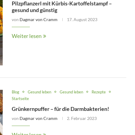
Pilzpflanzerl mit Kürbis-Kartoffelstampf –
gesund und günstig
von
Dagmar von Cramm
17. August 2023
Weiter lesen
Blog
Gesund leben
Gesund leben
Rezepte
Startseite
Grünkernpuffer – für die Darmbakterien!
von
Dagmar von Cramm
2. Februar 2023
Weiter lesen