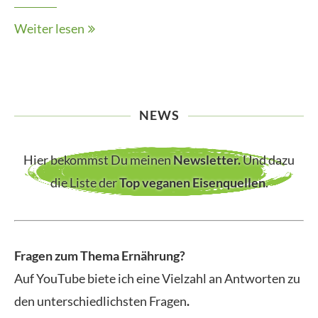
Weiter lesen
NEWS
Hier bekommst Du meinen
Newsletter
.
Und dazu
die Liste der
Top veganen Eisenquellen
.
Fragen zum Thema Ernährung?
Auf YouTube biete ich eine Vielzahl an Antworten zu
den unterschiedlichsten Fragen
.