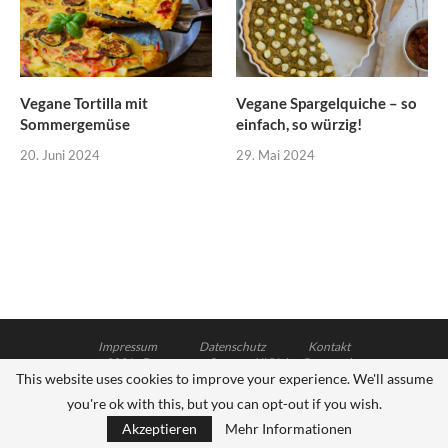
Vegane Tortilla mit
Vegane Spargelquiche – so
Sommergemüse
einfach, so würzig!
20. Juni 2024
29. Mai 2024
Impressum
Datenschutz
Kontakt
@2021 - Dagmar von Cramm. All Rights Reserved.
This website uses cookies to improve your experience. We'll assume
Soledad Theme - Designed and Developed by Hubertus Stock
you're ok with this, but you can opt-out if you wish.
ZURÜCK NACH OBEN
Akzeptieren
Mehr Informationen