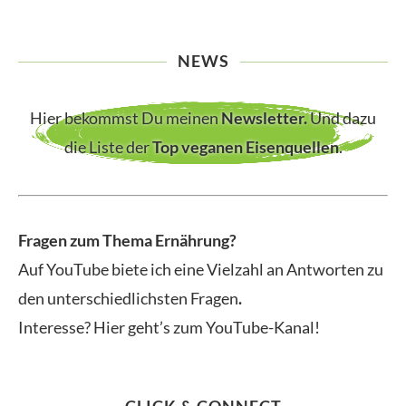
NEWS
Hier bekommst Du meinen
Newsletter
.
Und dazu
die Liste der
Top veganen Eisenquellen
.
Fragen zum Thema Ernährung?
Auf YouTube biete ich eine Vielzahl an Antworten zu
den unterschiedlichsten Fragen
.
Interesse? Hier geht’s zum YouTube-Kanal!