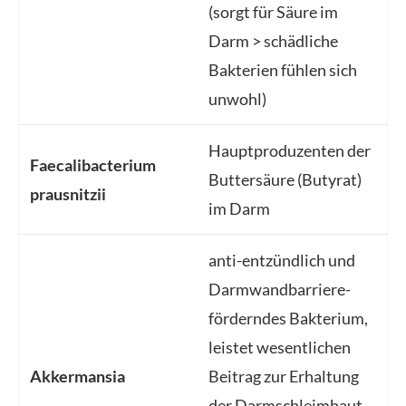
(sorgt für Säure im
Darm > schädliche
Bakterien fühlen sich
unwohl)
Hauptproduzenten der
Faecalibacterium
Buttersäure (Butyrat)
prausnitzii
im Darm
anti-entzündlich und
Darmwandbarriere-
förderndes Bakterium,
leistet wesentlichen
Akkermansia
Beitrag zur Erhaltung
der Darmschleimhaut,