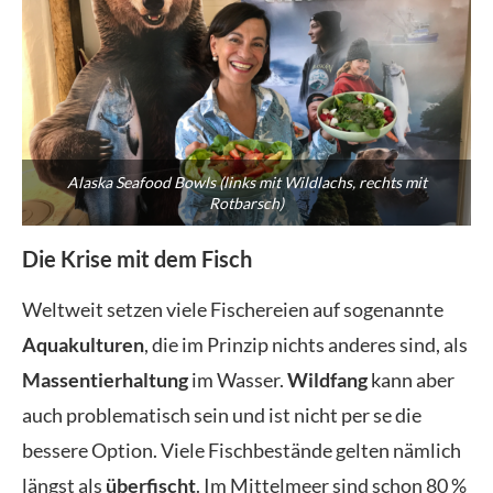
Alaska Seafood Bowls (links mit Wildlachs, rechts mit
Rotbarsch)
Die Krise mit dem Fisch
Weltweit setzen viele Fischereien auf sogenannte
Aquakulturen
, die im Prinzip nichts anderes sind, als
Massentierhaltung
im Wasser.
Wildfang
kann aber
auch problematisch sein und ist nicht per se die
bessere Option. Viele Fischbestände gelten nämlich
längst als
überfischt
. Im Mittelmeer sind schon 80 %