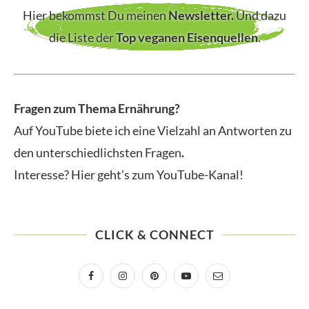
Hier bekommst Du meinen
Newsletter
.
Und dazu
die Liste der
Top veganen Eisenquellen
.
Fragen zum Thema Ernährung?
Auf YouTube biete ich eine Vielzahl an Antworten zu
den unterschiedlichsten Fragen
.
Interesse? Hier geht’s zum YouTube-Kanal!
CLICK & CONNECT