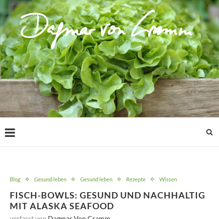
Blog
Gesund leben
Gesund leben
Rezepte
Wissen
FISCH-BOWLS: GESUND UND NACHHALTIG
MIT ALASKA SEAFOOD
verfasst von
Dagmar Von Cramm