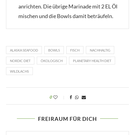
anrichten. Die übrige Marinade mit 2 EL Öl
mischen und die Bowls damit beträufeln.
ALASKA SEAFOOD
BOWLS
FISCH
NACHHALTIG
NORDIC DIET
ÖKOLOGISCH
PLANETARY HEALTH DIET
WILDLACHS
0
FREIRAUM FÜR DICH