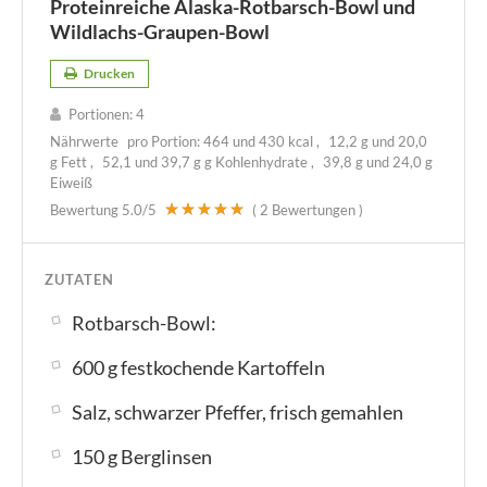
Proteinreiche Alaska-Rotbarsch-Bowl und
Wildlachs-Graupen-Bowl
Drucken
Portionen:
4
Nährwerte
pro Portion:
464 und 430 kcal
12,2 g und 20,0
g Fett
52,1 und 39,7 g g Kohlenhydrate
39,8 g und 24,0 g
Eiweiß
Bewertung
5.0
/5
(
2
Bewertungen )
ZUTATEN
Rotbarsch-Bowl:
600 g festkochende Kartoffeln
Salz, schwarzer Pfeffer, frisch gemahlen
150 g Berglinsen