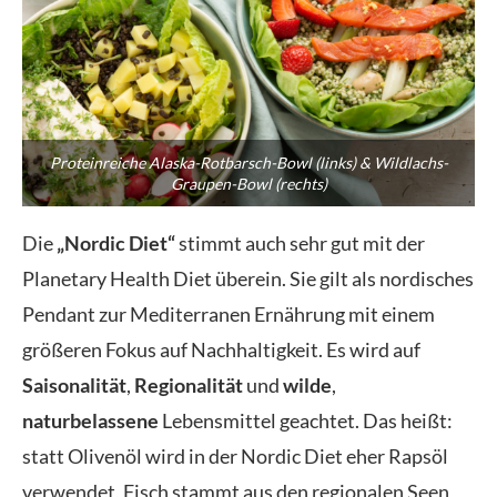
Proteinreiche Alaska-Rotbarsch-Bowl (links) & Wildlachs-
Graupen-Bowl (rechts)
Die
„Nordic Diet“
stimmt auch sehr gut mit der
Planetary Health Diet überein. Sie gilt als nordisches
Pendant zur Mediterranen Ernährung mit einem
größeren Fokus auf Nachhaltigkeit. Es wird auf
Saisonalität
,
Regionalität
und
wilde
,
naturbelassene
Lebensmittel geachtet. Das heißt:
statt Olivenöl wird in der Nordic Diet eher Rapsöl
verwendet, Fisch stammt aus den regionalen Seen