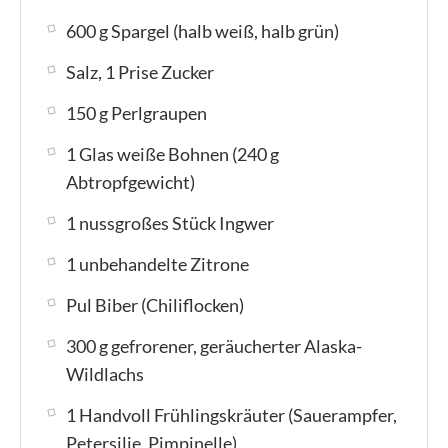
600 g Spargel (halb weiß, halb grün)
Salz, 1 Prise Zucker
150 g Perlgraupen
1 Glas weiße Bohnen (240 g
Abtropfgewicht)
1 nussgroßes Stück Ingwer
1 unbehandelte Zitrone
Pul Biber (Chiliflocken)
300 g gefrorener, geräucherter Alaska-
Wildlachs
1 Handvoll Frühlingskräuter (Sauerampfer,
Petersilie, Pimpinelle)