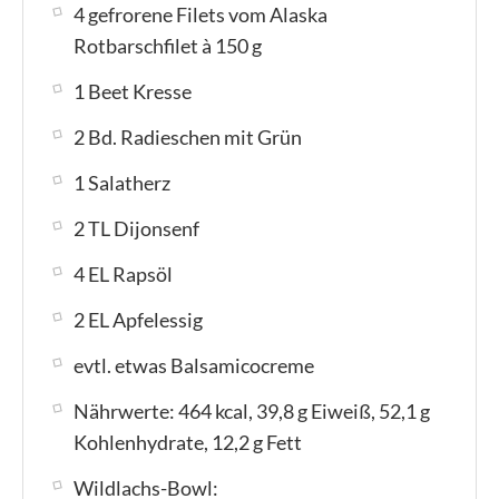
4 gefrorene Filets vom Alaska
Rotbarschfilet à 150 g
1 Beet Kresse
2 Bd. Radieschen mit Grün
1 Salatherz
2 TL Dijonsenf
4 EL Rapsöl
2 EL Apfelessig
evtl. etwas Balsamicocreme
Nährwerte: 464 kcal, 39,8 g Eiweiß, 52,1 g
Kohlenhydrate, 12,2 g Fett
Wildlachs-Bowl: