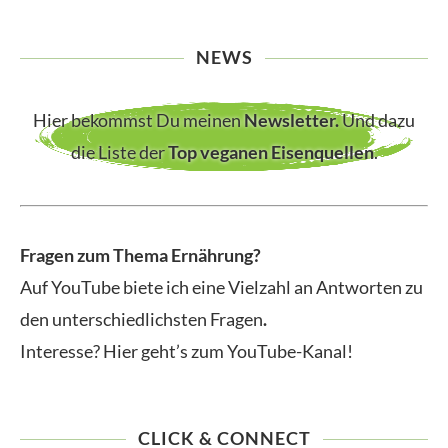
NEWS
Hier bekommst Du meinen
Newsletter
.
Und dazu
die Liste der
Top veganen Eisenquellen
.
Fragen zum Thema Ernährung?
Auf YouTube biete ich eine Vielzahl an Antworten zu
den unterschiedlichsten Fragen
.
Interesse? Hier geht’s zum YouTube-Kanal!
CLICK & CONNECT