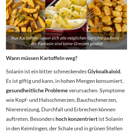
Aus Kartoffeln lassen sich alle möglichen Gerichte zaubern –
der Fantasie sind keine Grenzen gesetzt
Wann müssen Kartoffeln weg?
Solanin ist ein bitter schmeckendes
Glykoalkaloid
.
Es ist giftig und kann, in hohen Mengen konsumiert,
gesundheitliche Probleme
verursachen. Symptome
wie Kopf- und Halsschmerzen, Bauchschmerzen,
Nierenreizung, Durchfall und Erbrechen können
auftreten. Besonders
hoch konzentriert
ist Solanin
in den Keimlingen, der Schale und in grünen Stellen