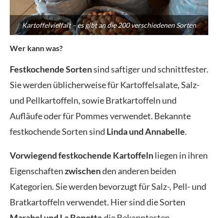
Kartoffelvielfalt – es gibt an die 200 verschiedenen Sorten
Wer kann was?
Festkochende Sorten
sind saftiger und schnittfester.
Sie werden üblicherweise für Kartoffelsalate, Salz-
und Pellkartoffeln, sowie Bratkartoffeln und
Aufläufe oder für Pommes verwendet. Bekannte
festkochende Sorten sind
Linda und Annabelle
.
Vorwiegend festkochende Kartoffeln
liegen in ihren
Eigenschaften
zwischen
den anderen beiden
Kategorien. Sie werden bevorzugt für Salz-, Pell- und
Bratkartoffeln verwendet. Hier sind die Sorten
Marabel und La Bonotte
die Bekanntesten.