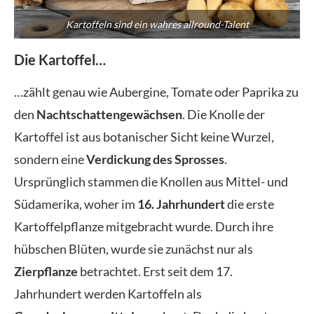
Kartoffeln sind ein wahres allround-Talent
Die Kartoffel…
…zählt genau wie Aubergine, Tomate oder Paprika zu
den
Nachtschattengewächsen
. Die Knolle der
Kartoffel ist aus botanischer Sicht keine Wurzel,
sondern eine
Verdickung des Sprosses
.
Ursprünglich stammen die Knollen aus Mittel- und
Südamerika, woher im
16. Jahrhundert
die erste
Kartoffelpflanze mitgebracht wurde. Durch ihre
hübschen Blüten, wurde sie zunächst nur als
Zierpflanze
betrachtet. Erst seit dem 17.
Jahrhundert werden Kartoffeln als